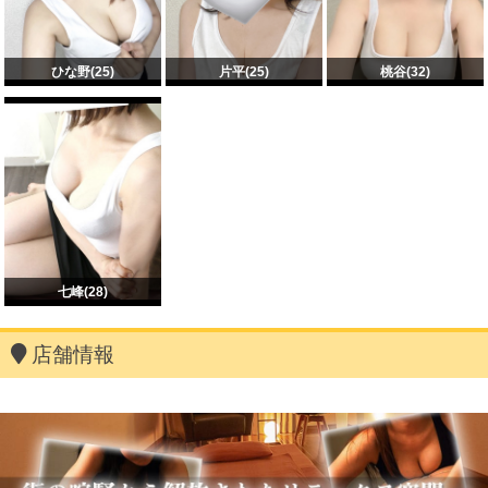
ひな野(25)
片平(25)
桃谷(32)
七峰(28)
店舗情報