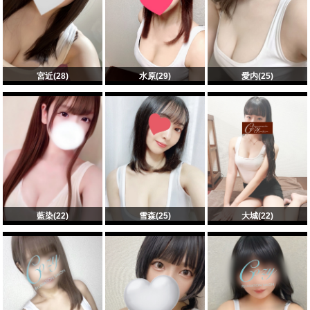
宮近(28)
水原(29)
愛内(25)
藍染(22)
雪森(25)
大城(22)