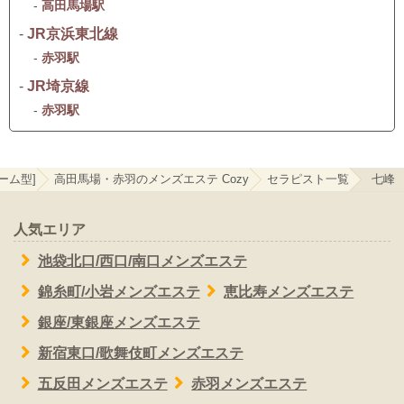
-
高田馬場駅
-
JR京浜東北線
-
赤羽駅
-
JR埼京線
-
赤羽駅
ーム型]
高田馬場・赤羽のメンズエステ Cozy
セラピスト一覧
七峰
人気エリア
池袋北口/西口/南口メンズエステ
錦糸町/小岩メンズエステ
恵比寿メンズエステ
銀座/東銀座メンズエステ
新宿東口/歌舞伎町メンズエステ
五反田メンズエステ
赤羽メンズエステ