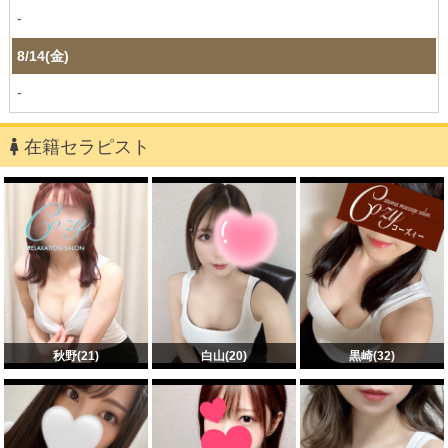
-
8/14(金)
-
在籍セラピスト
秋野(21)
白山(20)
黒崎(32)