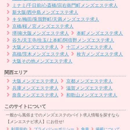
ミナミ/千日前/心斎橋/宗右衛門町メンズエステ求人
新大阪/西中島メンズエステ求人
キタ/梅田/兎我野町/天満メンズエステ求人
京橋/桜ノ宮メンズエステ求人
堺/南大阪メンズエステ求人
本町メンズエステ求人
谷九/天王寺/生玉/上本町/阿倍野メンズエステ求人
大阪メンズエステ求人
十三メンズエステ求人
高槻/茨木メンズエステ求人
枚方メンズエステ求人
大阪その他メンズエステ求人
関西エリア
大阪メンズエステ求人
京都メンズエステ求人
兵庫メンズエステ求人
滋賀メンズエステ求人
奈良メンズエステ求人
和歌山メンズエステ求人
このサイトについて
一般から風俗までのメンズエステのバイト求人情報を探すなら
【メンエスナビ求人】にお任せ!
利用規約
プライバシーポリシー
免責
掲載について