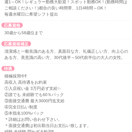
週1～OK！レギュラー勤務大歓迎！スポット勤務OK！(勤務時間は
ご相談ください！)都合の良い時間帯、1日4時間～OK！
毎週水曜日に希望シフト提出
応募資格
30歳から58歳位まで
応募資格補足
清潔感と一般良識のある方、真面目な方、礼儀正しい方、向上心の
ある方、美意識の高い方、30代後半～50代前半位の大人の女性。
待遇
積極採用中❗
高収入 高待遇をお約束
①入店祝い金 3万円必ず支給✨
②誰でも 未経験でも60％バック
③面接交通費 最大3000円迄支給
④完全日払い制度
⑤本指名100%バック
＊詳細はお問い合わせ下さい。
＊面接交通費は初出勤当日お支払い致します。
経験 未経験 問わず大歓迎❗