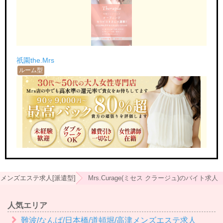
祇園the.Mrs
ルーム型
メンズエステ求人[派遣型]
Mrs.Curage(ミセス クラージュ)のバイト求人
人気エリア
難波/なんば/日本橋/道頓堀/高津メンズエステ求人