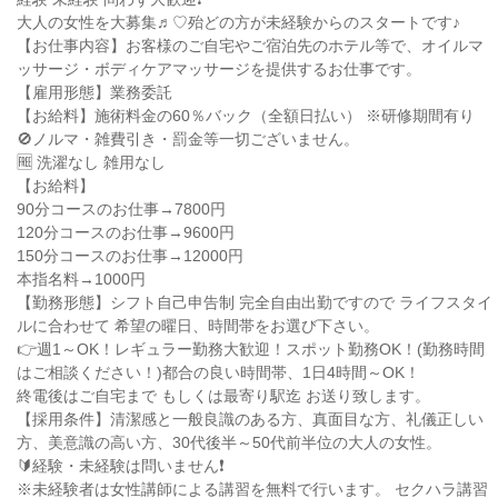
大人の女性を大募集♬♡殆どの方が未経験からのスタートです♪
【お仕事内容】お客様のご自宅やご宿泊先のホテル等で、オイルマ
ッサージ・ボディケアマッサージを提供するお仕事です。
【雇用形態】業務委託
【お給料】施術料金の60％バック（全額日払い） ※研修期間有り
🚫ノルマ・雑費引き・罰金等一切ございません。
🆓 洗濯なし 雑用なし
【お給料】
90分コースのお仕事→7800円
120分コースのお仕事→9600円
150分コースのお仕事→12000円
本指名料→1000円
【勤務形態】シフト自己申告制 完全自由出勤ですので ライフスタイ
ルに合わせて 希望の曜日、時間帯をお選び下さい。
👉週1～OK！レギュラー勤務大歓迎！スポット勤務OK！(勤務時間
はご相談ください！)都合の良い時間帯、1日4時間～OK！
終電後はご自宅まで もしくは最寄り駅迄 お送り致します。
【採用条件】清潔感と一般良識のある方、真面目な方、礼儀正しい
方、美意識の高い方、30代後半～50代前半位の大人の女性。
🔰経験・未経験は問いません❗
※未経験者は女性講師による講習を無料で行います。 セクハラ講習