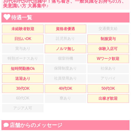
30代40代50代活躍中！落ち着き、一般良識をお持ちの方、
美意識い方 大募集中♪
待遇一覧
交通費支給
未経験者歓迎
資格者優遇
託児所あり
日払いOK
制服貸与
賞与あり
ノルマ無し
体験入店可
特別ボーナスあり
個室待機
Wワーク歓迎
保障制度あり
社保あり
短時間勤務Ok
社員登用あり
アリバイ
送迎あり
30代OK
40代OK
50代OK
60代OK
寮あり
出稼ぎ歓迎
アジア人可
店舗からのメッセージ