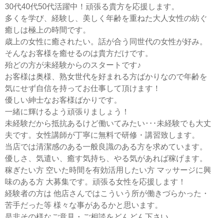
30代40代50代活躍中！頑張る貴方を応援します。
多くを学び、経験し、美しく年齢を重ねた大人女性の紡ぐ
癒しは極上の時間です。
歳上の女性に癒されたい。話が合う同世代の女性が好み。
そんなお客様を癒せるのは貴方だけです。
殆どの方が未経験からのスタートです♪
お客様は奥様、熟女世代を好まれる方ばかりなので年齢を
気にせず自信を持ってお仕事して頂けます！
優しい紳士なお客様ばかりです。
一緒に輝けるよう頑張りましょう！
未経験だから抵抗あるけど働いてみたい･･･未経験でも大丈
夫です。女性講師が丁寧に無料で研修・講習致します。
当店では清潔感のある一般良識のある方を求めています。
優しさ、気遣い、癒す気持ち、やる気があれば稼げます。
稼ぎたい方 空いた時間を有効活用したい方 マッサージに興
味のある方 大募集です。頑張る女性を応援します！
経験者の方は 他店さんではこういう所が働きづらかった・
苦手だった等 様々な事があるかと思います。
是非その様なご意見・ご相談をどんどん下さい。