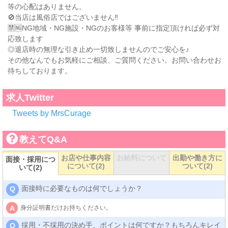
等の心配はありません。
🚫当店は風俗店ではございません‼️
🈲🆖NG地域・NG施設・NGのお客様等 事前に指定頂ければ必ず対
応致します
◎退店時の無理な引き止め一切致しませんのでご安心を♪
その他なんでもお気軽にご相談、ご質問ください。お問い合わせお
待ちしております。
求人Twitter
Tweets by MrsCurage
教えてQ&A
お店や仕事内容
お給料について
出勤や働き方に
面接・採用につ
について(2)
ついて(2)
いて(2)
面接時に必要なものは何でしょうか？
Q
身分証明書だけお持ちください。
A
採用・不採用の決め手、ポイントは何ですか？もちろんキレイ
Q