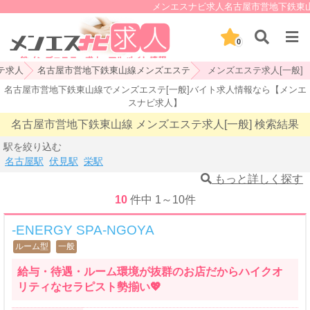
メンエスナビ求人名古屋市営地下鉄東山線
0
テ求人
名古屋市営地下鉄東山線メンズエステ
メンズエステ求人[一般]
名古屋市営地下鉄東山線でメンズエステ[一般]バイト求人情報なら【メンエ
スナビ求人】
名古屋市営地下鉄東山線 メンズエステ求人[一般] 検索結果
駅を絞り込む
名古屋駅
伏見駅
栄駅
もっと詳しく探す
10
件中
1
～
10
件
-ENERGY SPA-NGOYA
ルーム型
一般
給与・待遇・ルーム環境が抜群のお店だからハイクオ
リティなセラピスト勢揃い💖