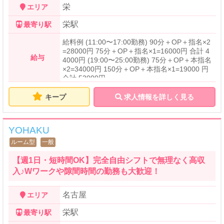
栄
エリア
栄駅
最寄り駅
給料例 (11:00〜17:00勤務) 90分＋OP＋指名×2
=28000円 75分＋OP＋指名×1=16000円 合計 4
給与
4000円 (19:00〜25:00勤務) 75分＋OP＋本指名
×2=34000円 150分＋OP＋本指名×1=19000 円
合計 53000円
キープ
求人情報を詳しく見る
YOHAKU
ルーム型
一般
【週1日・短時間OK】完全自由シフトで無理なく高収
入♪Wワークや隙間時間の勤務も大歓迎！
名古屋
エリア
栄駅
最寄り駅