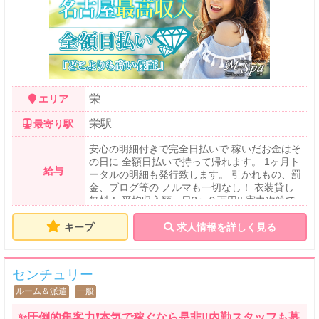
栄
エリア
栄駅
最寄り駅
安心の明細付きで完全日払いで 稼いだお金はそ
の日に 全額日払いで持って帰れます。 1ヶ月ト
給与
ータルの明細も発行致します。 引かれもの、罰
金、ブログ等の ノルマも一切なし！ 衣装貸し
無料！ 平均収入額一日3〜９万円!! 実力次第で
はさらにワンランク上の 高収入を得る事も可能
です。 当店よりさらに高収入な他の店も ある
キープ
求人情報を詳しく見る
にはあると思います しかしながら実際の所、
風俗的サービスや オプションサービス等で お
客様の単価を上げていて、 その金額をキャッシ
センチュリー
ュバックしている お店が多いと思います 求人
に‥ 「高額バック○○%！！」 「入店祝い金〇
ルーム＆派遣
一般
〇円！！」 実際に面接に行くと条件があった
り、 話が違ったりという話しも聞きます。 当
✨圧倒的集客力❗️本気で稼ぐなら是非‼️内勤スタッフも募