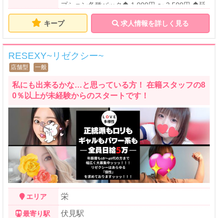
プション各種バック◆ 1,000円 〜 2,500円 ◆延
長30分バック◆ 3,000円
キープ
求人情報を詳しく見る
RESEXY~リゼクシー~
店舗型
一般
私にも出来るかな…と思っている方！ 在籍スタッフの8
0％以上が未経験からのスタートです！
栄
エリア
伏見駅
最寄り駅