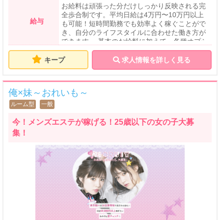
お給料は頑張った分だけしっかり反映される完
全歩合制です。平均日給は4万円〜10万円以上
給与
も可能！短時間勤務でも効率よく稼ぐことがで
き、自分のライフスタイルに合わせた働き方が
できます。 基本のお給料に加えて、各種オプシ
ョンは高還元のフルバック制度を採用。頑張り
や接客スキル次第でさらに収入アップが可能で
キープ
求人情報を詳しく見る
す。 未経験スタートでも丁寧な研修やサポート
があるので安心。出勤日数や勤務時間も自由に
相談でき、無理なく自分のペースで高収入を目
俺×妹～おれいも～
指せます。
ルーム型
一般
今！メンズエステが稼げる！25歳以下の女の子大募
集！