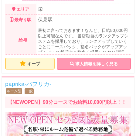
栄
エリア
伏見駅
最寄り駅
最初に言っておきます！なんと、日給50,000円
以上可能なんです。 当店独自のランクアップシ
給与
ステムを採用しており、ランクアップしていく
ごとにコースバック、指名バックがアップアッ
プ！ そして報奨金も数多く採用しており頑張っ
た分だけ貴方のお給料に即！反映しておりま
す！ 実際にバックの金額を見てみましょう☆ 6
キープ
求人情報を詳しく見る
0分 6,000～9,000円 90分 10,000～12,000円 12
0分 11,000～14,000円 延長 3,000円 指名料
金、オプション全てフルバック!! 当店の95%の
paprika-パプリカ-
お客様はオプションをつけてくださいますの
で、オプシ ョンをつけた分だけ稼げます!!
ルーム型
一般
【NEWOPEN】90分コースでお給料10,000円以上！！