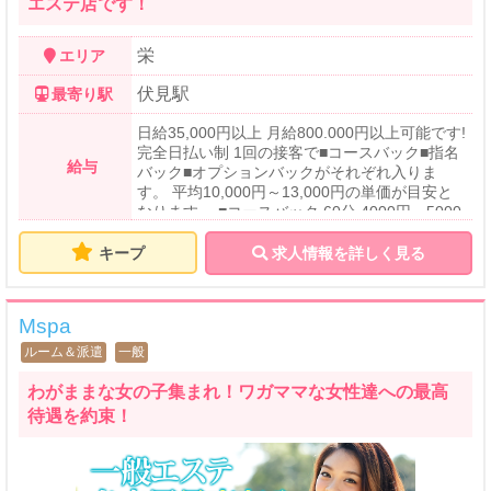
エステ店です！
栄
エリア
伏見駅
最寄り駅
日給35,000円以上 月給800.000円以上可能です!
完全日払い制 1回の接客で■コースバック■指名
給与
バック■オプションバックがそれぞれ入りま
す。 平均10,000円～13,000円の単価が目安と
なります。 ■コースバック 60分 4000円～5000
円 75分 5000円～6000円 90分 6000円～7000
円 105分 7000円～8000円 120分 8500円～950
キープ
求人情報を詳しく見る
0円 ※成績に応じてスライドUPするシステムで
す。 ■指名バック ネット指名 +1000円 本指名 +
2000円 呼指名 +3000円 ■オプションバック リ
Mspa
ンパ +2000円 衣装 +1000円～3000円 パウダー
+1000円 泡ホイップ +2000円 オイル増し +200
ルーム＆派遣
一般
0円 ※リンパ・衣装については70～80%のお客
様が追加される実績がございます。
わがままな女の子集まれ！ワガママな女性達への最高
待遇を約束！