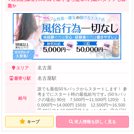
店はセラピストさんの安全面、 安心面を考慮し
集✨
性的サービスは一切ありません！ 広大な表現に
よる広告が結局お店の 信用が無くなりマイナス
に なる事を想定しています。 ですので全て求
人欄に 書いてある通りです。 頑張り次第では 1
日９万円は可能です!! 実際に現在ランキングに
入っている セラピストさん達は 支給されてい
ます。
名古屋
エリア
名古屋駅
最寄り駅
誰でも最低50％バックからスタートします！ 参
考までにスタート時の最低給与です｡ (50％バッ
給与
クの場合) 90分 7,500円〜11,500円 120分 1
0,000円〜14,000円 150分 12,500円〜16,500
円 90分でも10,000円超えちゃいます⭐︎ 完全日払
いです｡ 指名本数に応じてバック率があがるシ
ステムなので､頑張っただけお給料も増えます
キープ
求人情報を詳しく見る
よ!