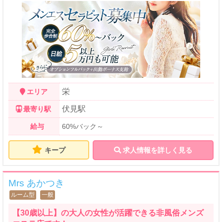
栄
エリア
伏見駅
最寄り駅
給与
60%バック～
キープ
求人情報を詳しく見る
Mrs あかつき
ルーム型
一般
【30歳以上】の大人の女性が活躍できる非風俗メンズ