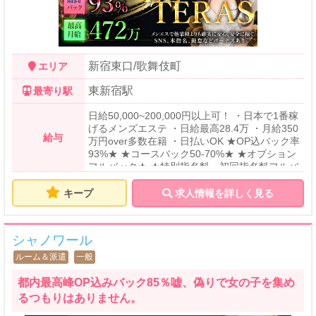
新宿東口/歌舞伎町
エリア
東新宿駅
最寄り駅
日給50,000~200,000円以上可！ ・日本で1番稼
げるメンズエステ ・日給最高28.4万 ・月給350
給与
万円over多数在籍 ・日払いOK ★OP込バック率
93%★ ★コースバック50-70%★ ★オプション
フルバック★ ★特別指名料・初回指名料フルバ
ック★ ★姫予約、本指名なら更に+1,000~2,00
0円★
キープ
求人情報を詳しく見る
シャノワール
ルーム＆派遣
一般
都内最高峰OP込みバック85％嘘、偽りで女の子を集め
るつもりはありません。