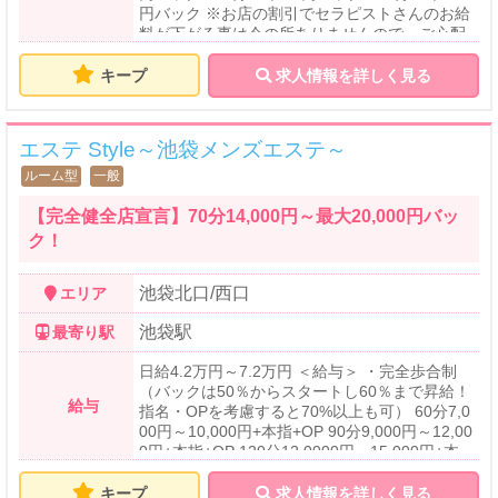
円バック ※お店の割引でセラピストさんのお給
料が下がる事は今の所ありませんので、ご心配
なさらずに(^^) 【待遇】 ★全額日払い制 ★日
給35,000円以上可能 ★Wi-Fi完備 ★お友達紹介
キープ
求人情報を詳しく見る
制度あり ★制服・お仕事道具貸与(雑費類は一
切ナシ！) ★お仕事内容の可・不可は個別に対
応 ★完全秘密厳守(バレない対策・個人情報保
エステ Style～池袋メンズエステ～
護万全) ★他店との掛け持ちOK(出勤強制ナ
シ！) ★他業種との掛け持ちアルバイトOK ★罰
ルーム型
一般
金等も一切ナシ！悩み・ご相談など親身に対応
致します ★実績によっての昇給制度有 ※ その
【完全健全店宣言】70分14,000円～最大20,000円バッ
他待遇に関しましては働かれる女性個別に対応
ク！
させて頂きます。 池袋エリア以外 その他、協
力店へのご紹介も可能 赤羽、巣鴨、日暮里、大
池袋北口/西口
エリア
塚、中野、秋葉原、上野、錦糸町 荻窪、銀座一
丁目、馬喰横山、東日本橋、大宮、浦和、北浦
池袋駅
最寄り駅
和 ※面接に来て頂いて、掛け持ちをお探しのセ
ラピストさんへ希望であればお店紹介も可能で
日給4.2万円～7.2万円 ＜給与＞ ・完全歩合制
す。
（バックは50％からスタートし60％まで昇給！
給与
指名・OPを考慮すると70%以上も可） 60分7,0
00円～10,000円+本指+OP 90分9,000円～12,00
0円+本指+OP 120分12,0000円～15,000円+本
指+OP 150分15,000円～18,000円+本指+OP ※
本指名料（2,000円）100％バック ※オプショ
キープ
求人情報を詳しく見る