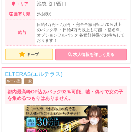
池袋北口/西口
エリア
池袋駅
最寄り駅
日給4万円～7万円 ・完全全額日払い70％以上
のバック率 ・日給4万円以上も可能 ・指名料、
給与
オプションフルバック 各種好待遇でお待ちして
おります！
キープ
求人情報を詳しく見る
ELTERAS(エルテラス)
ルーム型
一般
都内最高峰OP込みバック92％可能、嘘・偽りで女の子
を集めるつもりはありません。