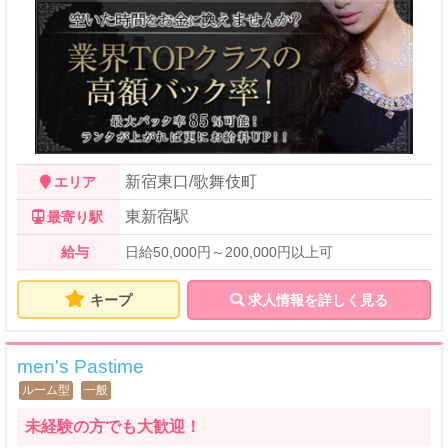
新宿東口/歌舞伎町
エリア
東新宿駅
最寄り駅
給与
日給50,000円～200,000円以上可
キープ
求人情報を詳しく見る
men's Pastime
ルーム型
一般
未経験の方でも大歓迎！