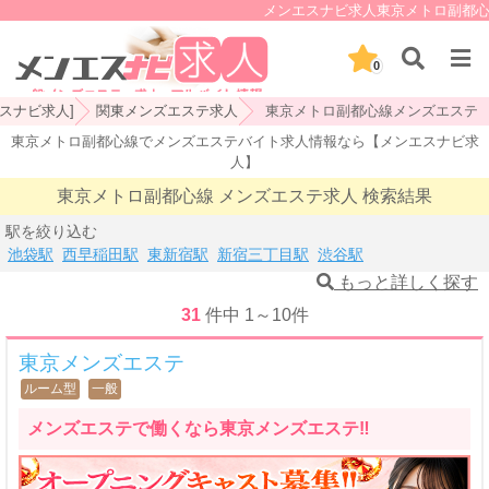
メンエスナビ求人東京メトロ副都心線
0
スナビ求人]
関東メンズエステ求人
東京メトロ副都心線メンズエステ
東京メトロ副都心線でメンズエステバイト求人情報なら【メンエスナビ求
人】
東京メトロ副都心線 メンズエステ求人 検索結果
駅を絞り込む
池袋駅
西早稲田駅
東新宿駅
新宿三丁目駅
渋谷駅
もっと詳しく探す
31
件中
1
～
10
件
東京メンズエステ
ルーム型
一般
メンズエステで働くなら東京メンズエステ‼