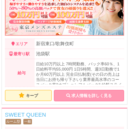
新宿東口/歌舞伎町
エリア
池袋駅
最寄り駅
日給10万円以上 7時間勤務、バック率60％、1
日給料平均55,000円 1日5時間、週3日勤務で1
給与
か月60万円以上 完全日払制度(その日の売上は
当日にお持ち帰り下さい) 業界最高水準のコー
スバック率‼オプションフルバック‼ 給料スライ
ド制でバック率はどんどん上がります‼日給10
万円以上可能な給料システムになりますので、
キープ
求人情報を詳しく見る
是非一度お問い合わせください。 時給保証があ
るのでお給料が０は絶対にありません‼ 都内最
高水準の高待遇でお待ちしております。 ・マイ
SWEET QUEEN
ナンバー制度の対策もバッチリ。 ・顧問弁護士
がいるので安心して働けます。 ・罰金、ノルマ
ルーム型
一般
など一切無し！ ・完全個室待機 ・制服貸与 ・