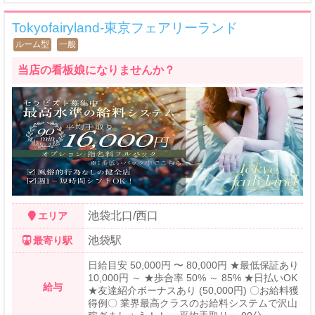
17,000円以上 120分 13,000円～20,000円以上
150分 16,000円～22,000円以上
Tokyofairyland-東京フェアリーランド
ルーム型
一般
当店の看板娘になりませんか？
池袋北口/西口
エリア
池袋駅
最寄り駅
日給目安 50,000円 〜 80,000円 ★最低保証あり
10,000円 ～ ★歩合率 50% ～ 85% ★日払いOK
給与
★友達紹介ボーナスあり (50,000円) 〇お給料獲
得例〇 業界最高クラスのお給料システムで沢山