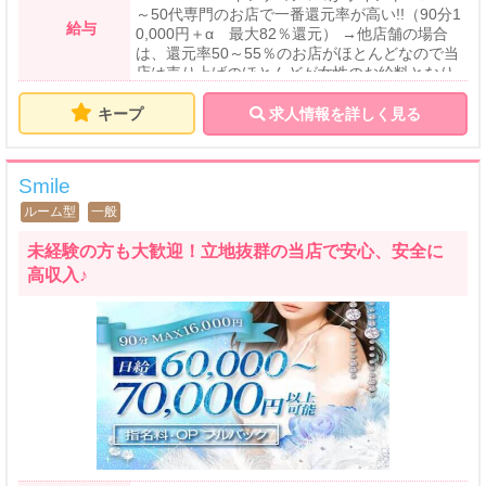
～50代専門のお店で一番還元率が高い!!（90分1
給与
0,000円＋α 最大82％還元） →他店舗の場合
は、還元率50～55％のお店がほとんどなので当
店は売り上げのほとんどが女性のお給料となり
ます♪ ✅雑費0円 →お店によってはルーム使用料
という形で1,500円～3,000円ほどお給料から引
キープ
求人情報を詳しく見る
かれるお店もありますが、当店では稼いだ分す
べてがお給料となります！ ✅圧倒的!!広告宣伝
力!! →他店舗の広告費の約4倍をかけて宣伝を行
Smile
っております!!「お客様がこない…」というこ
とはありません!! 《お給料イメージ》 ①35歳/
ルーム型
一般
独身/会社員/156㎝/61㎏ 出勤:16:00～24:00（8
時間勤務） 1日のお給料:44,000円 ②42歳/既婚
未経験の方も大歓迎！立地抜群の当店で安心、安全に
者（子供2人）/パート/160㎝/68㎏ 出勤:12:00～
高収入♪
17:00（5時間勤務） 1日のお給料:30,500円 ③5
0歳/既婚者/専業主婦/153㎝/65㎏ 出勤:10:00～1
7:00（9時間勤務） 1日のお給料:41,000円