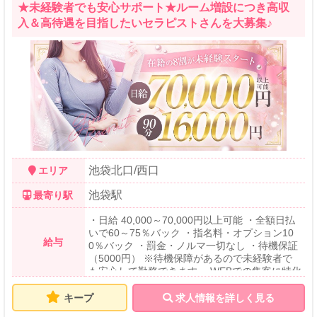
WIFI完備 ・店泊無料 ・専属女性講習員が未経
★未経験者でも安心サポート★ルーム増設につき高収
験者でも１からサポートします。 ・提携美容ク
入＆高待遇を目指したいセラピストさんを大募集♪
リニックにて美容整形費用を特別価格で利用可
能。 ・面接交通費支給
池袋北口/西口
エリア
池袋駅
最寄り駅
・日給 40,000～70,000円以上可能 ・全額日払
いで60～75％バック ・指名料・オプション10
給与
0％バック ・罰金・ノルマ一切なし ・待機保証
（5000円） ※待機保障があるので未経験者で
も安心して勤務できます。 WEBでの集客に特化
しているのでお茶で帰ることはあまりございま
せん。 また割引などでお給料が減ることは一切
キープ
求人情報を詳しく見る
ございません。 お給料（例） 90分 10,000円～