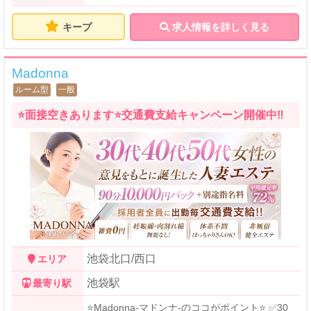
稼ぎましょう！！ ー平均手取りー 90分 →
￥16,000 120分 → ￥18,500 1番低いバック
率の表記なのでそれ以上も可能◎ ◇全額日払い
キープ
求人情報を詳しく見る
◇オプション・指名料フルバック ◇ノルマ無し
◇割引店舗負担 頑張るセラピストさんにはバッ
ク率UPや稼げるシステムをご用意していま
Madonna
す！！
ルーム型
一般
⭐面接空きあります⭐交通費支給キャンペーン開催中‼️
池袋北口/西口
エリア
池袋駅
最寄り駅
⭐Madonna-マドンナ-のココがポイント⭐ ✅30