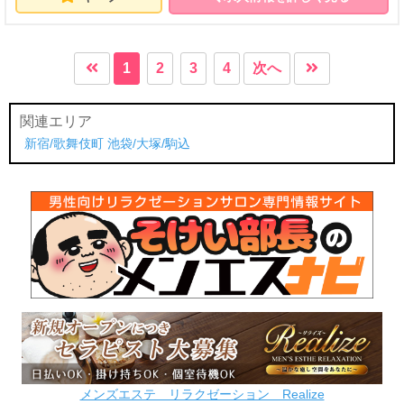
ン料（1,000円～5,000円）100％バック ＜他店
に負けない待遇面＞ ・オプション料金フルバッ
ク ・本指名料金フルバック ・待機保証あり(時
給1200円※上限あり) ・特別指名料制度（1,000
1
2
3
4
次へ
円～3,000円） ・姫予約制度（1予約1,000円U
P） ・単価アップシステム制度（1,000円～2,00
0円） ・スライドバック制度（交渉可能） ・お
関連エリア
友達紹介手当 ・SNS、メディア手当 ・取材対
応ボーナスあり ・割引店舗負担 また、稼ぎた
新宿/歌舞伎町
池袋/大塚/駒込
い金額を面接の際にお伝えして頂ければ、達成
する為のプランをご提案いたします。
メンズエステ リラクゼーション Realize