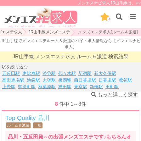
メンエスナビ求人JR山手線は、ルー
0
ズエステ求人
JR山手線メンズエステ
メンズエステ求人[ルーム＆派遣]
JR山手線でメンズエステルーム＆派遣のバイト求人情報なら【メンエスナビ
求人】
JR山手線 メンズエステ求人 ルーム＆派遣 検索結果
駅を絞り込む
五反田駅
恵比寿駅
渋谷駅
代々木駅
新宿駅
新大久保駅
高田馬場駅
池袋駅
大塚駅
巣鴨駅
西日暮里駅
日暮里駅
鶯谷駅
上野駅
御徒町駅
秋葉原駅
神田駅
東京駅
新橋駅
田町駅
もっと詳しく探す
8
件中
1
～
8
件
Top Quality 品川
ルーム＆派遣
一般
品川・五反田発～の出張メンズエステです♪もちろんオ