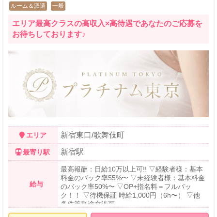
ルーム＆派遣
一般
エリア最高クラスの高収入×高待遇であなたのご応募を
お待ちしております♪
新宿東口/歌舞伎町
エリア
新宿駅
最寄り駅
最高報酬：日給10万以上可!! ▽経験者様：基本
料金のバック率55%〜 ▽未経験者様：基本料金
給与
のバック率50%〜 ▽OP+指名料＝フルバッ
ク！！ ▽待機保証 時給1,000円（6h〜） ▽他
条件等別途交渉可