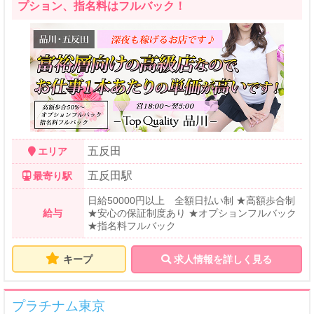
プション、指名料はフルバック！
五反田
エリア
五反田駅
最寄り駅
日給50000円以上 全額日払い制 ★高額歩合制
給与
★安心の保証制度あり ★オプションフルバック
★指名料フルバック
キープ
求人情報を詳しく見る
プラチナム東京