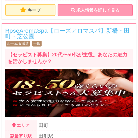
キープ
求人情報を詳しく見る
RoseAromaSpa【ローズアロマスパ】新橋・田
町・芝公園
ルーム＆派遣
一般
【セラピスト募集】20代〜50代が主役。あなたの魅力
を活かしませんか？
田町
エリア
田町駅
最寄り駅