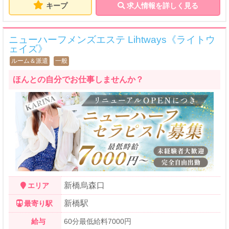
キープ
求人情報を詳しく見る
ニューハーフメンズエステ Lihtways《ライトウ
ェイズ》
ルーム＆派遣
一般
ほんとの自分でお仕事しませんか？
新橋烏森口
エリア
新橋駅
最寄り駅
給与
60分最低給料7000円