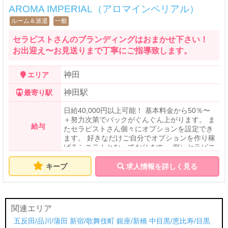
AROMA IMPERIAL（アロマインペリアル）
ルーム＆派遣
一般
セラピストさんのブランディングはおまかせ下さい！
お出迎え〜お見送りまで丁寧にご指導致します。
神田
エリア
神田駅
最寄り駅
日給40,000円以上可能！ 基本料金から50％〜
＋努力次第でバックがぐんぐん上がります。 ま
給与
たセラピストさん個々にオプションを設定でき
ます。 好きなだけご自分でオプションを作り稼
げるシステムとなっております。 例）セラピス
トOP7,000円の場合 90分9,000円（オプシ
ョン+指名料）=13.500円 セラピストOP
キープ
求人情報を詳しく見る
10,000円の場合 120分12,500円（オプショ
ン+指名料）=17,500円
関連エリア
五反田/品川/蒲田
新宿/歌舞伎町
銀座/新橋
中目黒/恵比寿/目黒