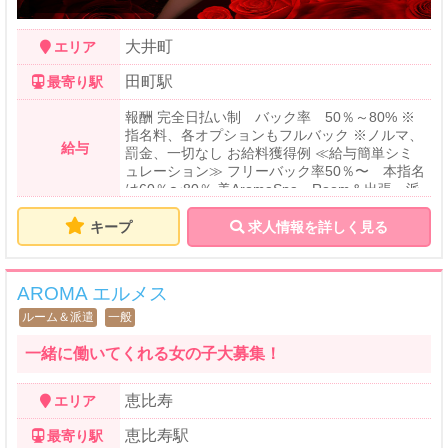
大井町
エリア
田町駅
最寄り駅
報酬 完全日払い制 バック率 50％～80% ※
指名料、各オプションもフルバック ※ノルマ、
給与
罰金、一切なし お給料獲得例 ≪給与簡単シミ
ュレーション≫ フリーバック率50％〜 本指名
は60％〜80％ 美AromaSpa Room＆出張・派
遣 90分コース… 9,500円-18,400円 120分コー
ス…12,500円-21,600円 180分コース…19,500
キープ
求人情報を詳しく見る
円-32,800円 Rosemarry Room＆出張・派遣 9
0分コース… 8,500円-16,000円 120分コー
ス…11,500円-20,000円 180分コース…18,500
AROMA エルメス
円-31,200円
ルーム＆派遣
一般
一緒に働いてくれる女の子大募集！
恵比寿
エリア
恵比寿駅
最寄り駅