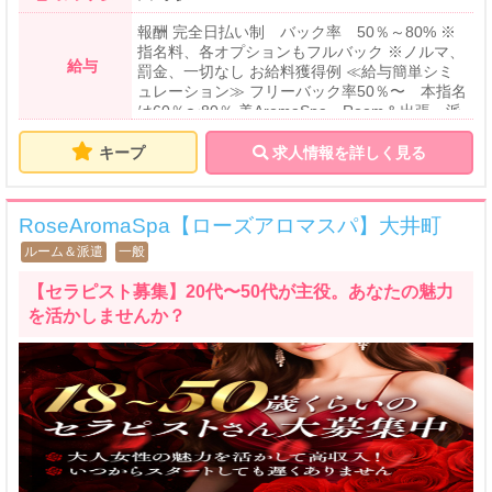
報酬 完全日払い制 バック率 50％～80% ※
指名料、各オプションもフルバック ※ノルマ、
給与
罰金、一切なし お給料獲得例 ≪給与簡単シミ
ュレーション≫ フリーバック率50％〜 本指名
は60％〜80％ 美AromaSpa Room＆出張・派
遣 90分コース… 9,500円-18,400円 120分コー
ス…12,500円-21,600円 180分コース…19,500
キープ
求人情報を詳しく見る
円-32,800円 Rosemarry Room＆出張・派遣 9
0分コース… 8,500円-16,000円 120分コー
ス…11,500円-20,000円 180分コース…18,500
RoseAromaSpa【ローズアロマスパ】大井町
円-31,200円
ルーム＆派遣
一般
【セラピスト募集】20代〜50代が主役。あなたの魅力
を活かしませんか？